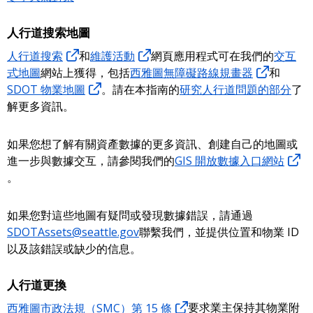
人行道搜索地圖
人行道搜索
和
維護活動
網頁應用程式可在我們的
交互
式地圖
網站上獲得，包括
西雅圖無障礙路線規畫器
和
SDOT 物業地圖
。請在本指南的
研究人行道問題的部分
了
解更多資訊。
如果您想了解有關資產數據的更多資訊、創建自己的地圖或
進一步與數據交互，請參閱我們的
GIS 開放數據入口網站
。
如果您對這些地圖有疑問或發現數據錯誤，請通過
SDOTAssets@seattle.gov
聯繫我們，並提供位置和物業 ID
以及該錯誤或缺少的信息。
人行道更換
西雅圖市政法規（SMC）第 15 條
要求業主保持其物業附