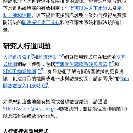
關於處理下水道管道和故障排除的資訊。查看這些關於減少
下水道系統堵塞的有效指南：
什麼可以沖入下水道
以及
脂
肪、油和油脂
。以下提供更多資訊說明企業如何獲得免費預
防污染的
防洩漏污染工具包
和遵守雨水系統相關法規的計
畫。
研究人行道問題
人行道搜索
和
維護活動
網頁應用程式可在我們的
交互
式地圖
網站上獲得，包括
西雅圖無障礙路線規畫器
和
SDOT 物業地圖
。如果您想了解有關資產數據的更多資
訊、創建自己的地圖或進一步與數據交互，請參閱我們的
GIS
開放數據入口網站
。
如果您對這些地圖有疑問或發現數據錯誤，請通過
SDOTAssets@seattle.gov
聯繫我們，並提供位置和物業 ID
以及該錯誤或缺少的信息。
人行道搜索應用程式