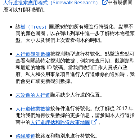
人行道搜索應用程式（Sidewalk Research）
中有幾個圖
層可以打開和關閉。
該
樹（Trees）
圖層按樹的所有權進行符號化。點擊不
同的顏色圓圈，以在彈出列單中進一步了解樹木物種類
型、大小以及我們上次查看樹木的時間。
人行道觀測數據
按觀測類型進行符號化。點擊這些點可
查看有關該特定觀測的數據，例如檢查日期、觀測類型
和最近的地塊 ID 號碼。當我們收到工作人員或市政
府、私人和公用事業項目進行人行道維修的通知時，我
們會更正或更新觀測數據。
未改進的人行道
顯示缺少人行道的位置。
人行道物業數據
按條件進行符號化。欲了解從 2017 年
開始我們如何收集數據的更多信息，請參閱本人行道指
南中的
人行道評估和路況故事地圖
。
路緣坡道
按路況和類別來進行符號化。