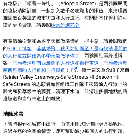
有垃圾。「領養一條街」（Adopt-a-Street）是西雅圖民間
的垃圾清除計畫。一起加入數千名志願者的隊伍，來清理西
雅圖數百英里的城市街道和人行道吧。有關樹木修剪和許可
證的更多資訊，請參閱
樹木維護部分
。
有關清除樹葉和為冬季天氣做準備的一些主意，請參閱我們
的
SDOT 博客
：
落葉紛飛，秋天如期而至！是時候清理我們
的人行道並開始為冬季天氣做準備了！
西雅圖社區綠道博
客：
志願者清理南西雅圖的人行道和自行車道：志願者清理
南西雅圖的人行道和自行車道：
。後一篇文章介紹了來自
Rainier Valley Greenways-Safe Streets 和 Beacon Hill
Safe Streets 的志願者如何組織工作隊伍來清除人行道上的
雜物和雜草叢生的藤蔓，清理下水道，並清理多個地點的路
邊坡道和自行車道上的雜物。
清除冰雪
下雪時很難在城市中出行，而使用輪式設備則更具挑戰性。
通過在您的物業前鏟雪，即可幫助減少每個人的出行難題。