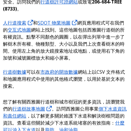
安全。訪問我們的
行道樹許可證網站
或致電
206-684-TREE
(8733)
。
人行道搜索
和
SDOT 物業地圖
網頁應用程式可在我們
的
交互式地圖
網站上找到。這些地圖包括西雅圖行道樹的所
有權資訊。點擊不同顏色的圓圈，以在彈出列單中進一步了
解樹木所有權、物種類型、大小以及我們上次查看樹木的時
間。使用左上角的放大鏡搜索地址或地點，或使用右下角的
加號和減號圖標放大和縮小屏幕。
行道樹數據
可以在
市政府的開放數據
網站上以CSV 文件格式
和地圖應用程式中使用的其他格式瀏覽，以用於基於文本的
搜索。
想了解有關西雅圖行道樹和城市樹冠的更多資訊，請瀏覽我
們的
行道樹故事地圖
。訪問西雅圖公用事業
側下水道資訊
和責任網站
，以了解更多關於維護下水道和解決樹根問題的
資訊。查看這些關於減少下水道系統堵塞的有效指南：
什麼
可以沖入下水道
以及
脂肪、油和油脂
。