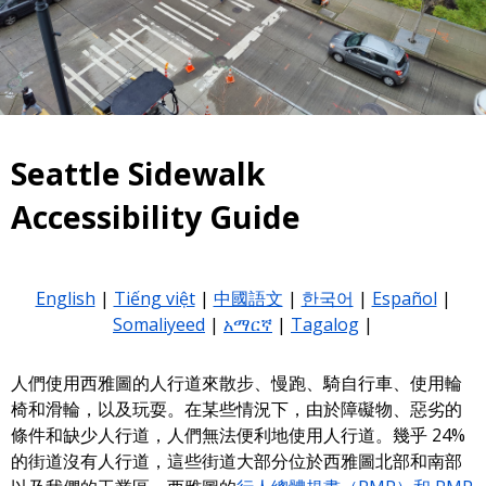
Seattle Sidewalk
Accessibility Guide
English
|
Tiếng việt
|
中國語文
|
한국어
|
Español
|
Somaliyeed
|
አማርኛ
|
Tagalog
|
人們使用西雅圖的人行道來散步、慢跑、騎自行車、使用輪
椅和滑輪，以及玩耍。在某些情況下，由於障礙物、惡劣的
條件和缺少人行道，人們無法便利地使用人行道。幾乎 24%
的街道沒有人行道，這些街道大部分位於西雅圖北部和南部