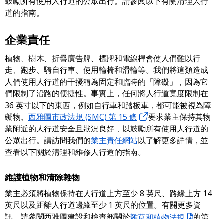
鼓勵所有使用人行道的公眾出行。請參閱以下有關清理人行
道的指南。
企業責任
植物、樹木、折疊廣告牌、標牌和電線桿會使人們難以行
走、跑步、騎自行車、使用輪椅和滑輪等。我們將這類造成
人們使用人行道的干擾稱為固定和臨時的「障礙」，因為它
們限制了沿路的便捷性。事實上，任何將人行道寬度限制在
36 英寸以下的東西，例如自行車和踏板車，都可能被視為障
礙物。
西雅圖市政法規 (SMC) 第 15 條
要求業主保持其物
業附近的人行道安全且狀況良好，以鼓勵所有使用人行道的
公眾出行。請訪問我們的
業主責任網站
以了解更多詳情，並
查看以下關於清理和維修人行道的指南。
維護植物和清除雜物
業主必須將植物保持在人行道上方至少 8 英尺、路緣上方 14
英尺以及距離人行道邊緣至少 1 英尺的位置。有關更多資
訊，請參閱西雅圖建設和檢查部關於
雜草和植物法規
的第