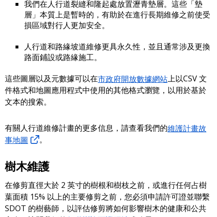
我們在人行道裂縫和隆起處放置瀝青墊層。這些「墊
層」本質上是暫時的，有助於在進行長期維修之前使受
損區域對行人更加安全。
人行道和路緣坡道維修更具永久性，並且通常涉及更換
路面鋪設或路緣施工。
這些圖層以及元數據可以在
市政府開放數據網站
上以CSV 文
件格式和地圖應用程式中使用的其他格式瀏覽，以用於基於
文本的搜索。
有關人行道維修計畫的更多信息，請查看我們的
維護計畫故
事地圖
。
樹木維護
在修剪直徑大於 2 英寸的樹根和樹枝之前，或進行任何占樹
葉面積 15% 以上的主要修剪之前，您必須申請許可證並聯繫
SDOT 的樹藝師，以評估修剪將如何影響樹木的健康和公共