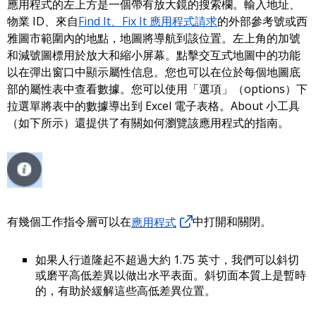
應用程式的左上方是一個帶有放大鏡的搜索欄。輸入地址、
物業 ID、來自
Find It、Fix It 應用程式請求
的外部參考號或西
雅圖市範圍內的地點，地圖將導航到該位置。左上角的加號
和減號圖標用於放大和縮小屏幕。點擊交互式地圖中的功能
以在彈出窗口中顯示屬性信息。您也可以在位於每個地圖底
部的屬性表中查看數據。您可以使用「選項」（options）下
拉選單將表中的數據導出到 Excel 電子表格。About 小工具
（如下所示）還提供了有關如何瀏覽該應用程式的指南。
有幾個工作指令層可以在
應用程式
中打開和關閉。
如果人行道隆起不超過大約 1.75 英寸，我們可以斜切
或磨平高低差異以做出水平表面。斜切面本質上是暫時
的，有助於緩解這些高低差異位置。