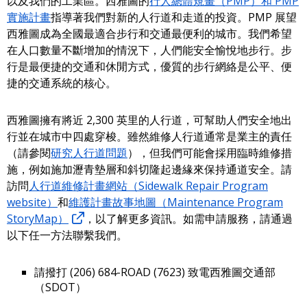
以及我們的工業區。西雅圖的
行人總體規畫（PMP）和 PMP
實施計畫
指導著我們對新的人行道和走道的投資。PMP 展望
西雅圖成為全國最適合步行和交通最便利的城市。我們希望
在人口數量不斷增加的情況下，人們能安全愉悅地步行。步
行是最便捷的交通和休閒方式，優質的步行網絡是公平、便
捷的交通系統的核心。
西雅圖擁有將近 2,300 英里的人行道，可幫助人們安全地出
行並在城市中四處穿梭。雖然維修人行道通常是業主的責任
（請參閱
研究人行道問題
），但我們可能會採用臨時維修措
施，例如施加瀝青墊層和斜切隆起邊緣來保持通道安全。請
訪問
人行道維修計畫網站（Sidewalk Repair Program
website）
和
維護計畫故事地圖（Maintenance Program
StoryMap）
，以了解更多資訊。如需申請服務，請通過
以下任一方法聯繫我們。
請撥打 (206) 684-ROAD (7623) 致電西雅圖交通部
（SDOT）