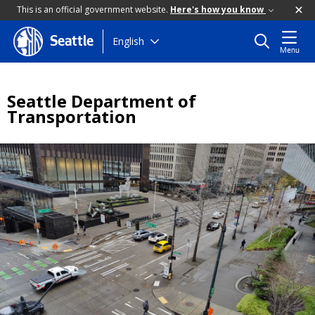
This is an official government website.
Here's how you know
Skip
English
Seattle
Menu
to
main
content
Seattle Department of
Transportation