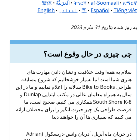
አማርኛ
•
af-Soomaali
•
ትግርኛ
•
اَلْعَرَبِيَّةُ
•
繁体
Tiếng việt
•
Español
•
字
•
افغانی
•
English
به روز شده بتاریخ 31 مارچ 2023
چی چیزی در حال وقوع است؟
سلام به همه! وقت خلاقیت و نشان دادن مهارت های
هنری شما است! ما بسیار خوشحالیم که شروع مسابقه
طراحی Bike to Books سالانه را اعلام نماییم و ما در این
سال به همراه معلمان عالی در مکتب ابتدایی Dunlap و
South Shore K-8 همکاری می کنیم. صحیح است، ما
فرصت طراحی یک چیز حیرت انگیز را برای محصلان ارائه
می کنیم که بسیاری ها آن را خواهند دید!
در جریان ماه آپریل، آدریان واتس-دریسکول (Adrian