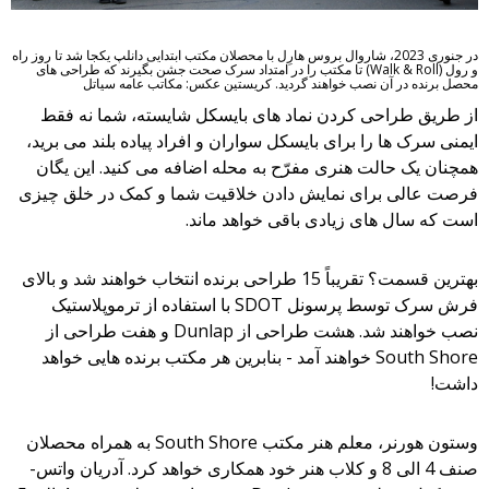
در جنوری 2023، شاروال بروس هارِل با محصلان مکتب ابتدایی دانلپ یکجا شد تا روز راه
و رول (Walk & Roll) تا مکتب را در امتداد سرک صحت جشن بگیرند که طراحی های
محصل برنده در آن نصب خواهند گردید. کریستین عکس: مکاتب عامه سیاتل
از طریق طراحی کردن نماد های بایسکل شایسته، شما نه فقط
ایمنی سرک ها را برای بایسکل سواران و افراد پیاده بلند می برید،
همچنان یک حالت هنری مفرّح به محله اضافه می کنید. این یگان
فرصت عالی برای نمایش دادن خلاقیت شما و کمک در خلق چیزی
است که سال های زیادی باقی خواهد ماند.
بهترین قسمت؟ تقریباً 15 طراحی برنده انتخاب خواهند شد و بالای
فرش سرک توسط پرسونل SDOT با استفاده از ترموپلاستیک
نصب خواهند شد. هشت طراحی از Dunlap و هفت طراحی از
South Shore خواهند آمد - بنابرین هر مکتب برنده هایی خواهد
داشت!
وستون هورنر، معلم هنر مکتب South Shore به همراه محصلان
صنف 4 الی 8 و کلاب هنر خود همکاری خواهد کرد. آدریان واتس-