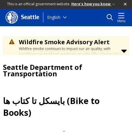
This is an official government website.
Here's how you know
Skip
English
Seattle
Menu
to
main
content
Wildfire Smoke Advisory Alert
Wildfire smoke continues to impact our air quality, with
conditions ranging from moderate to unhealthy. Cleaner air is
expected to move slowly into our region over the coming
Seattle Department of
days. Learn how to stay safe at the
City's Wildfire Smoke
Safety page
.
Transportation
بایسکل تا کتاب ها (Bike to
Books)