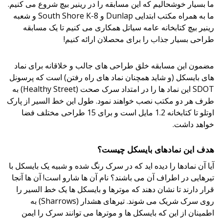
ما بسیار خوشحالیم که این مسابقه را در رینیر بیچ شروع می کنیم.
ما به همراه مکتب ابتدایی Dunlap و South Shore K-8 و شعبه
رینیر بیچ کتابخانه عامه سیاتل همکاری می کنیم تا یک مسابقه
طراحی بسیار جذاب را برای محصلان ارائه کنیم!
مضمون این مسابقه خلق طراحی های جالب و خلاقانه برای نماد
های بایسکل (و شاید همچنان نماد های راه رفتن) است که پرسونل
SDOT این نماد ها را در امتداد سرک صحت (Healthy Street) به
طرف هر دو مکتب نصب خواهند نمود. طول این خط السیر از پارک
اوتلو تا کتابخانه 1.2 مایل است و برای 15 طراحی مختلف فضا
خواهد داشت.
هدف این نمادهای بایسکل چیست؟
آیا آن نمادها را دیده اید که در سرک رنگ شده و شبیه یک بایسکل با
تیرهایی در اطراف آن می باشند؟ نام آن ها شارو است! آن ها آنجا
قرار دارند تا نشان دهند که موترها و بایسکل ها یک خط السیر را
روی سرک شریک می شوند. تیرهای هشدار (Sharrows) به
اطمینان از این که بایسکل ها و موترها می توانند سرک را ایمن