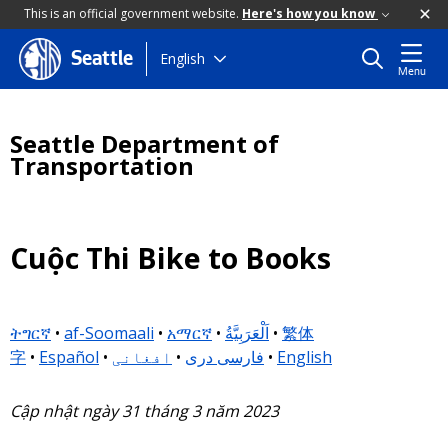
This is an official government website.
Here's how you know
Skip
English
Seattle
Menu
to
main
content
Seattle Department of
Transportation
Cuộc Thi Bike to Books
ትግርኛ
•
af-Soomaali
•
አማርኛ
•
اَلْعَرَبِيَّةُ
•
繁体
字
•
Español
•
افغانی
•
فارسی دری
•
English
Cập nhật ngày 31 tháng 3 năm 2023