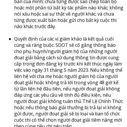
bản của mình; chưa từng được sao chép toàn bộ
hoặc một phần từ bất kỳ tác phẩm nào khác; không
nói xấu hoặc sai sự thật về người khác; và chưa
từng được xuất bản hoặc gửi cho bất kỳ cuộc thi
nào khác trước đây.
Quyết định của các vị giám khảo là kết quả cuối
cùng và ràng buộc. SDOT sẽ cố gắng thông báo
cho phụ huynh/người giám hộ của những người
đoạt giải bằng cách sử dụng thông tin được cung
cấp trong đơn đăng ký trước khi kết thúc ngày làm
việc vào ngày 31 tháng 5 năm 2023. Nếu không thể
liên hệ với cha mẹ hoặc người giám hộ của người
đoạt giải hoặc không trả lời trong vòng 48 giờ kể
từ lần liên hệ đầu tiên, nếu người đoạt giải không
đáp ứng các yêu cầu về tính đủ điều kiện, nếu
người đoạt giải không tuân thủ Thể Lệ Chính Thức
hoặc nếu thông báo giải thưởng bị trả lại vì không
gửi được, người đoạt giải sẽ bị loại và ban tổ chức
cuộc thi có thể chọn người đoạt giải tiềm năng mới
theo cùng tiêu chí nêu trên.