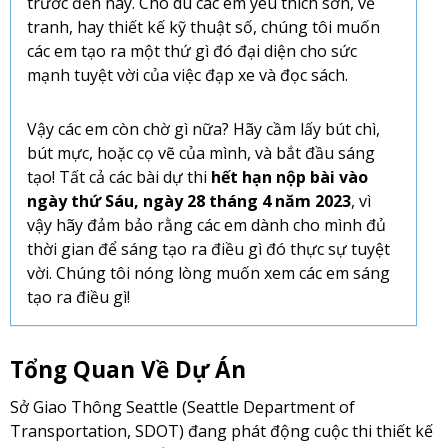
trước đến nay. Cho dù các em yêu thích sơn, vẽ
tranh, hay thiết kế kỹ thuật số, chúng tôi muốn
các em tạo ra một thứ gì đó đại diện cho sức
mạnh tuyệt vời của việc đạp xe và đọc sách.
Vậy các em còn chờ gì nữa? Hãy cầm lấy bút chì,
bút mực, hoặc cọ vẽ của mình, và bắt đầu sáng
tạo! Tất cả các bài dự thi
hết hạn nộp bài vào
ngày thứ Sáu, ngày 28 tháng 4 năm 2023
, vì
vậy hãy đảm bảo rằng các em dành cho mình đủ
thời gian để sáng tạo ra điều gì đó thực sự tuyệt
vời. Chúng tôi nóng lòng muốn xem các em sáng
tạo ra điều gì!
Tổng Quan Về Dự Án
Sở Giao Thông Seattle (Seattle Department of
Transportation, SDOT) đang phát động cuộc thi thiết kế