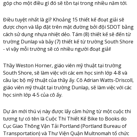
góp cho một điều gì đó sẽ tồn tại trong nhiều năm tới.
Điều tuyệt nhất là gì? Khoảng 15 thiết kế đoạt giải sẽ
được chọn và lắp đặt trên mặt đường bởi đội SDOT bằng
cách sử dụng nhựa nhiệt dẻo. Tám (8) thiết kế sẽ đến từ
trường Dunlap và bảy (7) thiết kế từ trường South Shore
- vì vậy mỗi trường sẽ có nhiều người đoạt giải!
Thầy Weston Horner, giáo viên mỹ thuật tại trường
South Shore, sẽ làm việc với các em học sinh lớp 4-8 và
câu lạc bộ mỹ thuật của thầy ấy. Cô Adrian Watts-Driscoll,
giáo viên mỹ thuật tại trường Dunlap, sẽ làm việc với các
học sinh lớp 4-5 của cô ấy.
Dự án mới thú vị này được lấy cảm hứng từ một cuộc thi
tương tự có tên là Cuộc Thi Thiết Kế Bike to Books do
Cục Giao Thông Vận Tải Portland (Portland Bureau of
Transportation) và Thư Viện Quận Multnomah tổ chức