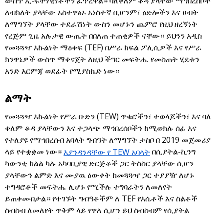
ውስጥ ኢ-ፍትሃዊነቶችን ፈጥረዋል። ባለቀለም ቆዳ ያላቸው ማኅበረሰቦች
ለብክለት ያላቸው አስተዋፅኦ አነስተኛ ቢሆንም፣ ዕድሎችን እና ሀብት
ለማግኘት ያላቸው ተደራሽነት ውስን መሆኑን ጨምሮ የዚህ ዘረኝነት
የረጅም ጊዜ አሉታዊ ውጤት በበለጠ ተጠቂዎች ናቸው። ይህንን አዲስ
የመጓጓዣ እኩልነት ማዕቀፍ (TEF) በሥራ ክፍል ፖሊሲዎች እና የሥራ
ክንዋኔዎች ውስጥ ማቀናጀት ለዚህ ችግር መፍትሔ የመስጠት ሂደቱን
አንድ እርምጃ ወደፊት የሚያስኬድ ነው።
ልማት
የመጓጓዣ እኩልነት የሥራ ቡድን (TEW) ጥቁሮችን፣ ተወላጆችን፣ እና ባለ
ቀለም ቆዳ ያላቸውን እና ተጋላጭ ማኅበረሰቦችን ከሚወክሉ ሰፊ እና
የተለያዩ የማኅበረሰብ አባላት ግብዓት ለማግኘት ታስቦ በ 2019 መጀመሪያ
ላይ የተቋቋመ ነው።
እያንዳንዳቸው የ TEW አባላት
በሲያትል-ኪንግ
ካውንቲ ክልል ካሉ አካባቢያዊ ድርጅቶች ጋር ትስስር ያላቸው ሲሆን
ያላቸውን ልምድ እና ሙያዉ ዕውቀት ከመጓጓዣ ጋር ተያያዥ ለሆኑ
ተግዳሮቶች መፍትሔ ሊሆኑ የሚችሉ ተግባራትን ለመለየት
ይጠቀሙበታል። የተገኙት ግብዓቶችም ለ TEF የእሴቶች እና ስልቶች
ስብስብ ለመለየት ጥቅም ላይ የዋለ ሲሆን ይህ ስብስብም የሲያትል