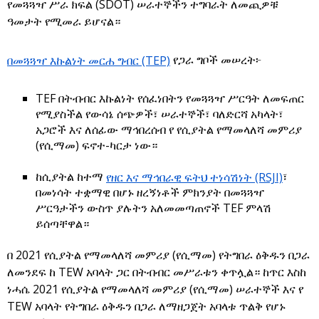
የመጓጓዣ ሥራ ክፍል (SDOT) ሠራተኞችን ተግባራት ለመጪዎቹ
ዓመታት የሚመራ ይሆናል።
በመጓጓዣ እኩልነት መርሐ ግብር (TEP)
የጋራ ግቦች መሠረት፦
TEF በትብብር እኩልነት የሰፈነበትን የመጓጓዣ ሥርዓት ለመፍጠር
የሚያስችል የውሳኔ ሰጭዎች፣ ሠራተኞች፣ ባለድርሻ አካላት፣
አጋሮች እና ለሰፊው ማኅበረሰብ የ የሲያትል የማመላለሻ መምሪያ
(የሲማመ) ፍኖተ-ካርታ ነው።
ከሲያትል ከተማ
የዘር እና ማኅበራዊ ፍትህ ተነሳሽነት (RSJI)
፣
በመነሳት ተቋማዊ በሆኑ ዘረኝነቶች ምክንያት በመጓጓዣ
ሥርዓታችን ውስጥ ያሉትን አለመመጣጠኖች TEF ምላሽ
ይሰጣቸዋል።
በ 2021 የሲያትል የማመላለሻ መምሪያ (የሲማመ) የትግበራ ዕቅዱን በጋራ
ለመንደፍ ከ TEW አባላት ጋር በትብብር መሥራቱን ቀጥሏል። ከጥር እስከ
ነሓሴ 2021 የሲያትል የማመላለሻ መምሪያ (የሲማመ) ሠራተኞች እና የ
TEW አባላት የትግበራ ዕቅዱን በጋራ ለማዘጋጀት አባላቱ ጥልቅ የሆኑ