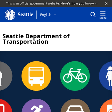
This is an official government website.
Here's how you know
Skip
English
Seattle
Menu
to
main
content
Seattle Department of
Transportation