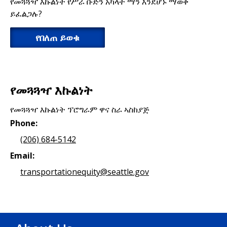
የመጓጓዣ እኩልነት የሥራ ቡድን አካላት ማን እንደሆኑ ማወቅ
ይፈልጋሉ?
የበለጠ ይወቁ
የመጓጓዣ እኩልነት
የመጓጓዣ እኩልነት ፕሮግራም ዋና ስራ ኣስከያጅ
Phone:
(206) 684-5142
Email:
transportationequity@seattle.gov