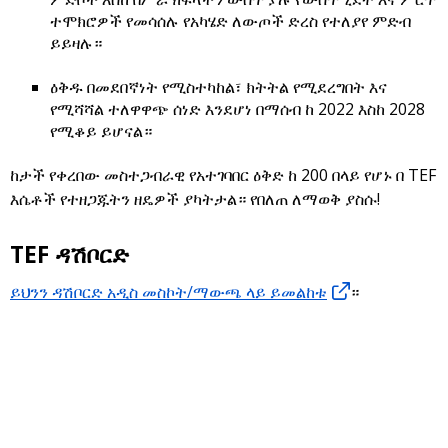
ተሞክሮዎች የመሳሰሉ የአካሄድ ለውጦች ድረስ የተለያየ ምድብ
ይይዛሉ።
ዕቅዱ በመደበኛነት የሚስተካከል፣ ክትትል የሚደረግበት እና
የሚሻሻል ተለዋዋጭ ሰነድ እንደሆነ በማሰብ ከ 2022 እስከ 2028
የሚቆይ ይሆናል።
ከታች የቀረበው መስተጋብራዊ የአተገባበር ዕቅድ ከ 200 በላይ የሆኑ በ TEF
እሴቶች የተዘጋጁትን ዘዴዎች ያካትታል። የበለጠ ለማወቅ ያስሱ!
TEF ዳሽቦርድ
ይህንን ዳሽቦርድ አዲስ መስኮት/ማውጫ ላይ ይመልከቱ
።