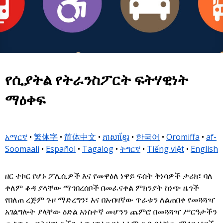
የሲያትል የትራንስፖርት ፍትሃዊነት
ማዕቀፍ
አማርኛ
•
繁体字
•
简体中文
•
ភាសាខ្មែរ
•
한국어
•
Oromiffa
•
af-
Soomaali
•
Español
•
Tagalog
•
ትግርኛ
•
Tiếng việt
•
English
ዘር ተኮር የሆኑ ፖሊሲዎች እና የመዋዕለ ነዋይ ፍሰት ቅነሳዎች ታሪክ፣ ባለ
ቀለም ቆዳ ያላቸው ማኅበረሰቦች በመፈናቀል ምክንያት ከነጭ ዜጎች
የበለጠ ረጅም ጉዞ ማድረግን፣ እና በአብዛኛው ጥራቱን ለልጠበቀ የመጓጓዣ
አገልግሎት ያላቸው ዕድል አነስተኛ መሆንን ጨምሮ በመጓጓዣ ሥርዓታችን