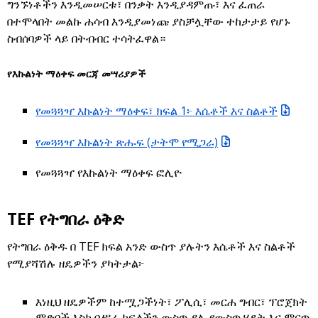
ግንኙነቶችን እንዲመሠርቱ፣ በንቃት እንዲያዳምጡ፣ እና ፈጠራ
በተሞላበት መልኩ ሐሳብ እንዲያመነጩ ያስቻሏቸው ተከታታይ የሆኑ
ስብሰባዎች ላይ በትብብር ተሳትፈዋል።
የእኩልነት ማዕቀፍ መርጃ መሣሪያዎች
የመጓጓዣ እኩልነት ማዕቀፍ፣ ክፍል 1፦ እሴቶች እና ስልቶች
የመጓጓዣ እኩልነት ጽሑፍ (ታትሞ የሚጋራ)
የመጓጓዣ የእኩልነት ማዕቀፍ ፎሊዮ
TEF የትግበራ ዕቅድ
የትግበራ ዕቅዱ በ TEF ክፍል አንድ ውስጥ ያሉትን እሴቶች እና ስልቶች
የሚያሻሽሉ ዘዴዎችን ያካትታል፦
እነዚህ ዘዴዎችም ከተሟጋችነት፣ ፖሊሲ፣ መርሐ ግብር፣ ፕሮጀክት
ምድቦች እስከ በሥራ ክፍላችን ውስጥ ያሉ የውስጥ ሂደት እና ምርጥ