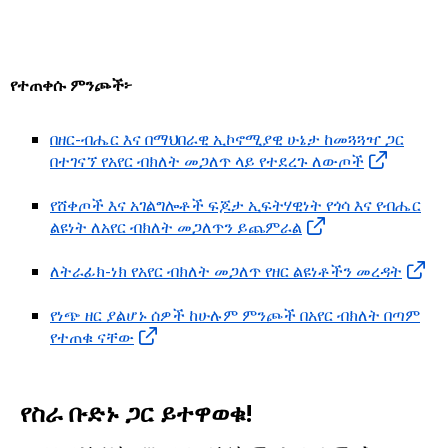
የተጠቀሱ ምንጮች፦
በዘር-ብሔር እና በማህበራዊ ኢኮኖሚያዊ ሁኔታ ከመጓጓዣ ጋር
በተገናኘ የአየር ብክለት መጋለጥ ላይ የተደረጉ ለውጦች
የሸቀጦች እና አገልግሎቶች ፍጆታ ኢፍትሃዊነት የጎሳ እና የብሔር
ልዩነት ለአየር ብክለት መጋለጥን ይጨምራል
ለትራፊክ-ነክ የአየር ብክለት መጋለጥ የዘር ልዩነቶችን መረዳት
የነጭ ዘር ያልሆኑ ሰዎች ከሁሉም ምንጮች በአየር ብክለት በጣም
የተጠቁ ናቸው
የስራ ቡድኑ ጋር ይተዋወቁ!