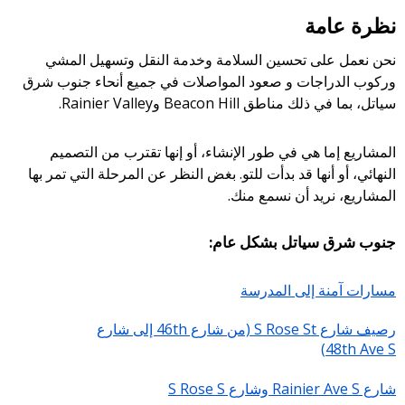
نظرة عامة
نحن نعمل على تحسين السلامة وخدمة النقل وتسهيل المشي
وركوب الدراجات و صعود المواصلات في جميع أنحاء جنوب شرق
سياتل، بما في ذلك مناطق Beacon Hill وRainier Valley.
المشاريع إما هي في طور الإنشاء، أو إنها تقترب من التصميم
النهائي، أو أنها قد بدأت للتو. بغض النظر عن المرحلة التي تمر بها
المشاريع، نريد أن نسمع منك.
جنوب شرق سياتل بشكل عام:
مسارات آمنة إلى المدرسة
رصيف شارع S Rose St (من شارع 46th إلى شارع
48th Ave S)
شارع Rainier Ave S وشارع S Rose S