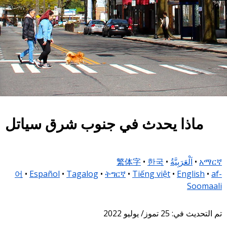
ماذا يحدث في جنوب شرق سياتل
繁体字
•
한국
•
اَلْعَرَبِيَّةُ
•
አማርኛ
어
•
Español
•
Tagalog
•
ትግርኛ
•
Tiếng việt
•
English
•
af-
Soomaali
تم التحديث في: 25 تموز/ يوليو 2022