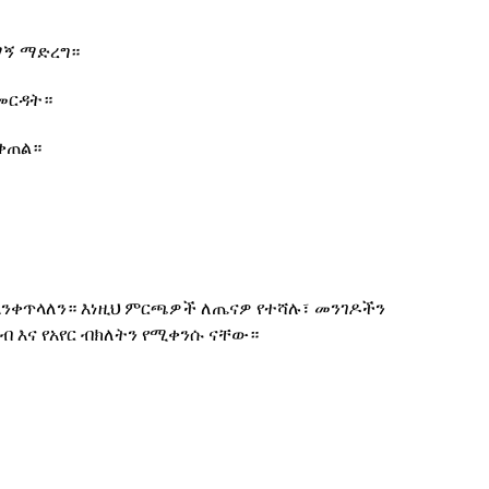
ማኝ ማድረግ።
 መርዳት።
ቀጠል።
እንቀጥላለን። እነዚህ ምርጫዎች ለጤናዎ የተሻሉ፣ መንገዶችን
ብ እና የአየር ብክለትን የሚቀንሱ ናቸው።