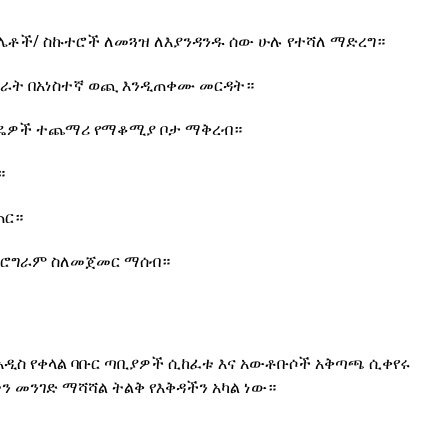
ክሌቶች/ ስኩተሮች ለመጓዝ ለእያንዳንዱ ሰው ሁሉ የተሻለ ማድረግ።
መጋራት በአነስተኛ ወጪ እንዲጠቀሙ መርዳት።
 ዘዴዎች ተጨማሪ የማቆሚያ ቦታ ማቅረብ።
።
ጠር።
 ፕሮግራም ስለመጀመር ማሰብ።
 አዲስ የቀላል ባቡር ጣቢያዎች ሲከፈቱ እና አውቶቡሶች አቅጣጫ ሲቀየሩ
ን መንገድ ማሻሻል ትልቅ የእቅዳችን አካል ነው።