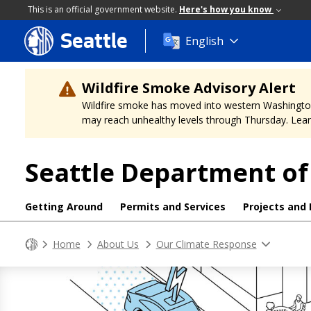
This is an official government website.
Here's how you know
Seattle
Skip
English
to
main
content
Wildfire Smoke Advisory Alert
Wildfire smoke has moved into western Washington, a
may reach unhealthy levels through Thursday. Learn
Seattle Department of
Getting Around
Permits and Services
Projects and
Home
About Us
Our Climate Response