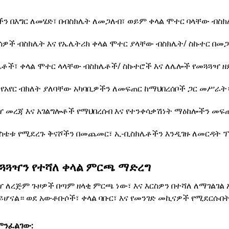
ን በእግር ለመሄድ፣ በብስክሌት ለመጋለብ፣ ወይም ቀላል ሞተር ባላቸው ብስ
ሰዎች ብስክሌት እና የኤሌትሪክ ቀላል ሞተር ያላቸው ብስክሌት/ ስኩተር በ
ሌቶች፣ ቀላል ሞተር ላላቸው ብስክሌቶች/ ስኩተሮች እና ለሌሎች የመጓጓዣ
የአየር ብክለት ያለባቸው አካባቢዎችን ለመፍጠር ከማህበረሰቦች ጋር መሥራት
 መረጃ እና አገልግሎቶች የማህበረሰብ እና የተንቀሳቃሽነት ማዕከሎችን መፍ
ከስቴቱ የሚደረጉ ቅናሾችን በመጨመር፣ ኢ-ቢስክሌቶችን እንዲገዙ ለመርዳት
ጓጓዣን የተሻለ ቀላል ምርጫ ማድረግ
 ለረጅም ጉዞዎች በጣም ዘላቂ ምርጫ ነው፣ እና እርስዎን በተሻለ ለማገልገል
 ይሆናል። ወደ አውቶቡሶች፣ ቀላል ባቡር፣ እና የመንገድ መኪናዎች የሚደርሱበት
ምንፈልገው: