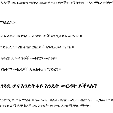
 ከሌሎች ጋር በመሆን የባትሪ መሙያ ጣቢያዎችን በማስቀመጥ እና ማበረታቻዎ
ምንፈልገው:
ደ ኤሌክትሪክ የግል ተሽከርካሪዎች እንዲቀይሩ መርዳት።
ወደ ኤሌክትሪክ ተሽከርካሪዎች እንዲቀይሩ ማገዝ።
ሌክትሪክ አውቶቡሶች መቀየርን መደገፍ።
 የከተማ መኪናዎች ኤሌክትሪክ ማድረግ።
ረንጓዴ ሆና እንድትቆይ እንዴት መርዳት ይችላሉ?
እንደሚዘዋወሩ ማሰብ። ከመንዳት ይልቅ በእግር መሄድ፣ ብስክሌት መጋለብ ወ
ን የጉዞ ልማዶች ከእኛ ጋር እንዴት መቀየር እንደሚችሉ ማየት።