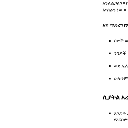
እንፈልጋለን።
እየሰራን ነው።
እኛ ማድረግ የ
ሰዎች ወ
ንግዶች 
ወደ ኤ
ሁሉንም
ሲያትል አ
እንዴት 
የእርስዎ