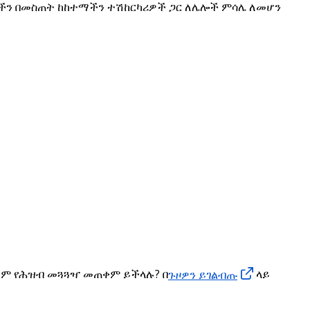
ችን በመስጠት ከከተማችን ተሽከርካሪዎች ጋር ለሌሎች ምሳሌ ለመሆን
ይም የሕዝብ መጓጓዣ መጠቀም ይችላሉ? በ
ጉዞዎን ይገልብጡ
ላይ