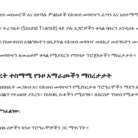
ቡስ መስመሮች እና በተሻሉ ምልክቶች የሕዝብ መጓጓዣን ፈጣን እና አስተማ
 ትራንዚት (Sound Transit) ላይ ያሉ አጋሮቻችን ቀላል ባቡርን እንዲሰፋ
 የአውቶቡስ አገልግሎትን በሲያትል የሕዝብ መጓጓዣ መለኪያ መደገፍዎን መ
 መጓጓዣን ለመጠቀም ቀላል የሚያደርጉ የግንባታ ፕሮጀክቶችን ማበረታታት።
ብረት ተስማሚ የጉዞ አማራጮችን ማበረታታት
 ብስክሌት መጋለብ እና የሕዝብ መጓጓዣን የሚያበረታቱ ፕሮግራሞችን ማደግ 
በልጥ የተጠበቀ ያደረጉ፣ የአካባቢ ሱቆችን የሚደግፉ፣ ለእርስዎ ገንዘብ የሚቆጥ
ምንፈልገው:
ብዙ ሰዎችን ከጉዞ ፕሮግራሞቻችን ጋር ማገናኘት።