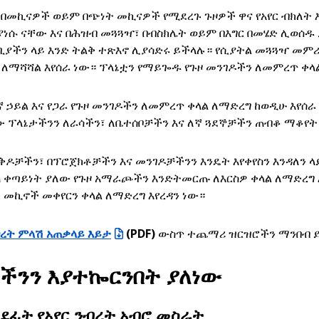
በመኪናዎች ወይም በጭነት መኪናዎች የሚደረጉ ጉዞዎች ዋና የአየር ብክለት እ
ያነሱ ናቸው እና በሕዝብ መጓጓዣ፣ በብስክሌት ወይም በእግር በመሄድ ሊወሰ
ቢያችን ላይ እንድ ትልቅ ተጽእኖ ሊያሳድሩ ይችላሉ። የሲያትል መጓጓዣ መም
ለማሻሻል እየሰራ ነው። ፕላኔቷን የማይጐዱ የጉዞ መንገዶችን ለመምረጥ ቀላ
 ኃይል እና የጋራ የጉዞ መንገዶችን ለመምረጥ ቀላል ለማድረግ ከወዲሁ እየሰ
ፕላኔታችንን ለራሳችን፣ ለቤተሰቦቻችን እና ለኛ ጓደኞቻችን ጠብቆ ማቆየት
ቅዶቻችን፣ በፕሮጀክቶቻችን እና መንገዶቻችንን እንዴት እየቀየስን እንዳለን ላ
ለጠ ቀጣይነት ያለው የጉዞ አማራጮችን እንድትመርጡ ለእርስዎ ቀላል ለማድረግ 
 መኪኖች መቀየርን ቀላል ለማድረግ እየረዳን ነው።
ብረት ምላሽ አጠቃላይ እይታ
(PDF)
ውስጥ ተጨማሪ ዝርዝሮችን ማንበብ 
ችንን እያተኰርንበት ያለነው
ወደፊት የአየር ንብረት አብሮ መስራት