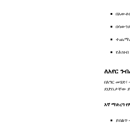
በአውቶ
በሳውንድ
ተጨማሪ
የሕዝብ
ለአየር ን
በእግር መሄድ፣
ደህንነታቸው ይ
እኛ ማድረግ የ
ይበልጥ 