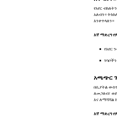
የአየር ብክለት
አለብን። ትክክ
እንቀጥላለን።
እኛ ማድረግ የ
የአየር 
ሃሳቦች
አጫጭር ጉ
በሲያትል ውስጥ
ለመጋለብ፣ ወይ
እና ለማሻሻል 
እኛ ማድረግ የ