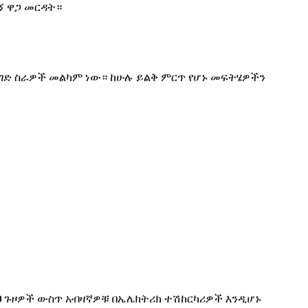
ኝ ዋጋ መርዳት።
ንግድ ስራዎች መልካም ነው። ከሁሉ ይልቅ ምርጥ የሆኑ መፍትሄዎችን
ህ ጉዞዎች ውስጥ አብዛኛዎቹ በኤሌክትሪክ ተሽከርካሪዎች እንዲሆኑ