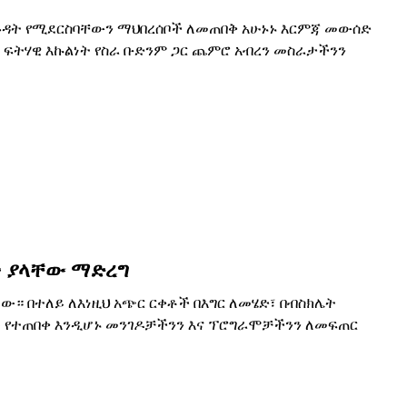
ተኛ ጉዳት የሚደርስባቸውን ማህበረሰቦች ለመጠበቅ አሁኑኑ እርምጃ መውሰድ
 ፍትሃዊ እኩልነት የስራ ቡድንም ጋር ጨምሮ አብረን መስራታችንን
ት ያላቸው ማድረግ
። በተለይ ለእነዚህ አጭር ርቀቶች በእግር ለመሄድ፣ በብስክሌት
ቱ የተጠበቀ እንዲሆኑ መንገዶቻችንን እና ፕሮግራሞቻችንን ለመፍጠር