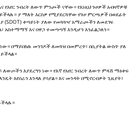
ና የአየር ንብረት ለውጥ ምንጮች ናቸው። የእነዚህ ጉዞዎች አብዛኛዎቹ
ዱ ይችላሉ። ያ ማለት እርስዎ የሚያደርጓቸው የጉዞ ምርጫዎች በወደፊት
ሪያ (SDOT) ቀጣይነት ያለው የመጓጓዣ አማራጮችን ለመደገፍ
ል፣ አስተማማኝ እና በዋጋ ተመጣጣኝ እንዲሆን እንፈልጋለን።
ራ ነው። በማይበክሉ መንገዶች ለመጓዝ በመምረጥ፣ በሲያትል ውስጥ ያለ
 ይችላል።
ይ ለውጦችን እያደረግን ነው። የእኛ የአየር ንብረት ለውጥ ምላሽ ማዕቀፍ
እንዴት እየሰራን እንዳለ ያሳያል። እና መንዳት በሚኖርብዎት ጊዜያት፣
ይችላሉ።