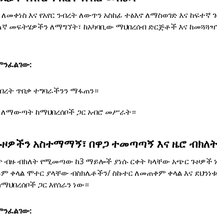
ን ለመቀነስ እና የአየር ንብረት ለውጥን አስከፊ ተፅእኖ ለማስወገድ እና ከፍ
ለኛ መፍትሄዎችን ለማግኘት፣ ከአካባቢው ማህበረሰብ ድርጅቶች እና ከመጓጓዣ
ምንፈልገው:
ንብረት ጥበቃ ተግባራችንን ማፋጠን።
ን ለማውጣት ከማህበረሰቦች ጋር አብሮ መሥራት።
ዞዎችን አስተማማኝ፣ በዋጋ ተመጣጣኝ እና ዜሮ ብክለ
 ብዙ ብክለት የሚመጣው ከ3 ማይሎች ያነሱ ርቀት ካላቸው አጭር ጉዞዎች ነው
ም ቀላል ሞተር ያላቸው ብስክሌቶችን/ ስኩተር ለመጠቀም ቀላል እና ደህንነ
ከማህበረሰቦች ጋር እየሰራን ነው።
ምንፈልገው: