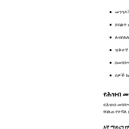
መንገዶች
ይበልጥ 
ለብስክ
ዝቅተኛ 
በመጓጓዣ
ሰዎች 
የሕዝብ መ
የሕዝብ መጓጓዣ
የበለጠ የተሻለ
እኛ ማድረግ የ