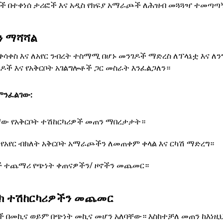
ች በተቀነሰ ታሪፎች እና አዲስ የክፍያ አማራጮች ለሕዝብ መጓጓዣ ተመጣጣ
 ማሻሻል
ሳቀስ እና ለአየር ንብረት ተስማሚ በሆኑ መንገዶች ማድረስ ለፕላኔቷ እና ለ
ዶች እና የአቅርቦት አገልግሎቶች ጋር መስራት እንፈልጋለን።
ምንፈልገው:
ኛው የአቅርቦት ተሽከርካሪዎች መጠን ማበረታታት።
የአየር ብክለት አቅርቦት አማራጮችን ለመጠቀም ቀላል እና ርካሽ ማድረግ።
ች ተጨማሪ የጭነት ቀጠናዎችን/ ዞኖችን መጨመር።
ክ ተሽከርካሪዎችን መጨመር
ች በመኪና ወይም በጭነት መኪና መሆን አለባቸው። እስከተቻለ መጠን ከእነዚ