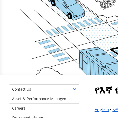
የእኛ 
Contact Us
Toggle
children
Asset & Performance Management
of
Careers
Contact
English
•
አ
Us
Document Library