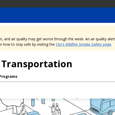
nd air quality may get worse through the week. An air quality alert is
 how to stay safe by visiting the
City's Wildfire Smoke Safety page
.
 Transportation
 Programs