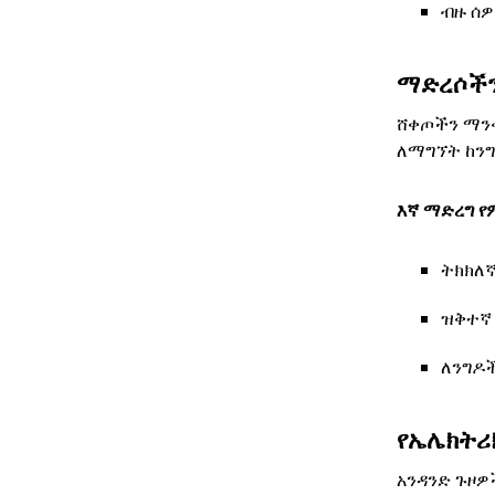
ብዙ ሰዎ
ማድረሶችን
ሸቀጦችን ማንቀ
ለማግኘት ከንግ
እኛ ማድረግ የ
ትክክለ
ዝቅተኛ 
ለንግዶ
የኤሌክትሪ
አንዳንድ ጉዞዎ