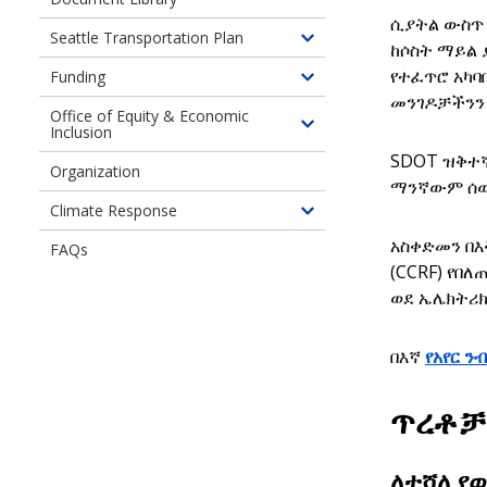
ሲያትል ውስጥ 
Seattle Transportation Plan
Toggle
ከሶስት ማይል 
children
የተፈጥሮ አካባ
Funding
Toggle
of
መንገዶቻችንን 
children
Office of Equity & Economic
Seattle
Inclusion
Toggle
of
Transportation
children
Funding
SDOT ዝቅተኛ
Plan
Organization
of
ማንኛውም ሰው 
Office
Climate Response
Toggle
of
children
አስቀድመን በእ
FAQs
Equity
of
(CCRF) የበ
&
Our
ወደ ኤሌክትሪክ
Economic
Climate
Inclusion
Response
በእኛ
የአየር ን
ጥረቶቻ
ለተሻለ የ