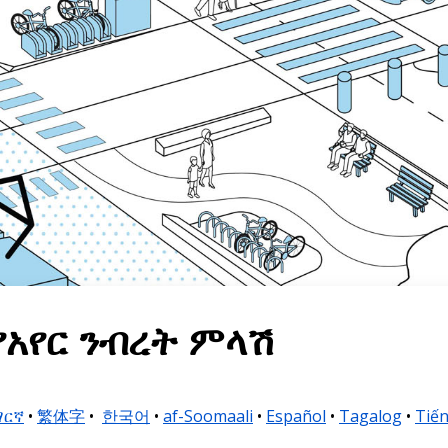
የአየር ንብረት ምላሽ
ማርኛ
•
繁体字
•
한국어
•
af-Soomaali
•
Español
•
Tagalog
•
Tiến