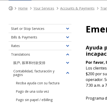
Home
Your Services
Accounts & Payments
Tran
Emer
Start or Stop Services
Toggle
children
Bills & Payments
Toggle
of
children
Rates
Ayuda p
Start
Toggle
of
or
incapaci
children
Translations
Bills
Toggle
Stop
of
&
children
Por favor, 
Services
賬戶, 賬單和付款安排
Rates
Toggle
Payments
of
Los clientes
children
Contabilidad, facturación y
Translations
$200 por su
pagos
Toggle
of
operador. S
children
賬
Reciba ayuda con su factura
7:30 a.m. a 
of
戶,
Contabilidad,
賬
Pago de una sola vez
facturación
單
Programa de
Pago sin papel / eBilling
y
和
pagos