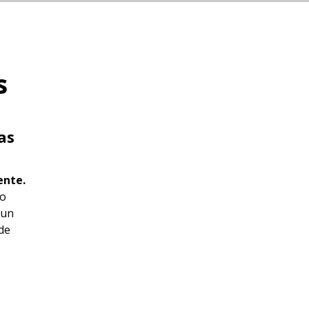
s
as
ente.
 o
 un
de