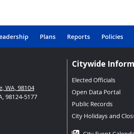
eadership
Plans
Reports
Policies
Citywide Infor
Elected Officials
le, WA, 98104
Open Data Portal
A, 98124-5177
Public Records
City Holidays and Clo
City Event Calend