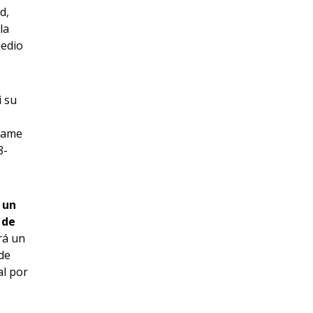
d,
la
medio
i su
Llame
8-
 un
 de
rá un
de
al por