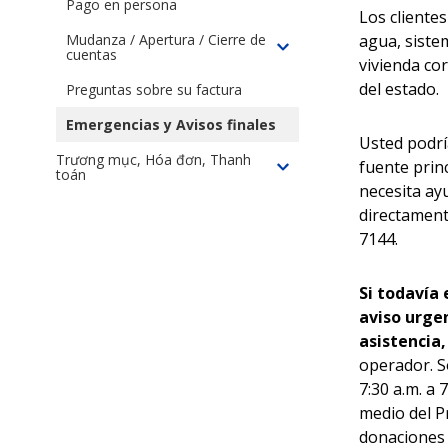
付
Pago en persona
Los cliente
款
agua, sistem
Mudanza / Apertura / Cierre de
安
cuentas
Toggle
vivienda co
排
children
del estado.
Preguntas sobre su factura
of
Mudanza
Emergencias y Avisos finales
Usted podría
/
Trương mục, Hóa đơn, Thanh
Apertura
fuente princ
toán
Toggle
/
necesita ay
children
Cierre
directamente
of
de
7144.
Trương
cuentas
mục,
Hóa
Si todavía 
đơn,
aviso urge
Thanh
asistencia,
toán
operador. S
7:30 a.m. a 
medio del P
donaciones 