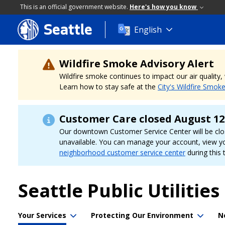
This is an official government website.
Here's how you know
Seattle
Skip
English
to
main
content
Wildfire Smoke Advisory Alert
Wildfire smoke continues to impact our air quality
Learn how to stay safe at the
City's Wildfire Smok
Customer Care closed August 12
Our downtown Customer Service Center will be clo
unavailable. You can manage your account, view y
neighborhood customer service center
during this 
Seattle Public Utilities
Your Services
Protecting Our Environment
N