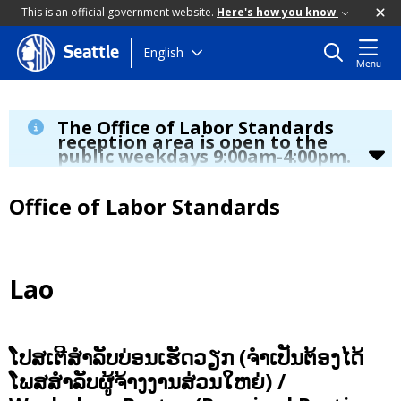
This is an official government website.
Here's how you know
Skip
English
Seattle
Menu
to
main
content
The Office of Labor Standards
reception area is open to the
public weekdays 9:00am-4:00pm.
During regular business hours we are able serve you by
phone at
(206) 256-5297
, by TTY by dialing 7-1-1, online at
Office of Labor Standards
www.seattle.gov/laborstandards
and
email
laborstandards@seattle.gov.
2026 increase to Seattle minimum wage
- click
here
to
learn more.
If you are an app-based worker who has been
Lao
deactivated since January 1, 2025, a new law may
provide you with some additional rights
– click
here
to
learn more.
ໂປສເຕີສຳລັບບ່ອນເຮັດວຽກ (ຈຳເປັນຕ້ອງໄດ້
ໂພສສຳລັບຜູ້ຈ້າງງານສ່ວນໃຫຍ່) /