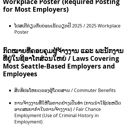
Workplace Poster (Required Posting
for Most Employers)
ໂປສເຕີກ່ຽວກັບບ່ອນເຮັດວຽກປີ 2025 / 2025 Workplace
Poster
ກົດໝາຍທີ່ຄອບຄຸມຜູ້ຈ້າງງານ ແລະ ພະນັກງານ
ທີ່ຢູ່ໃນຊີອາໂຕສ່ວນໃຫຍ່ / Laws Covering
Most Seattle-Based Employers and
Employees
ສິດທິປະໂຫຍດຂອງຜູ້ໂດຍສານ / Commuter Benefits
ການຈ້າງງານທີ່ໃຫ້ໂອກາດຢ່າງເປັນທຳ (ການນຳໃຊ້ປະຫວັດ
ອາດສະຍາກຳໃນການຈ້າງງານ) / Fair Chance
Employment (Use of Criminal History in
Employment)