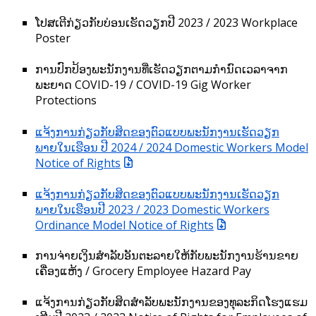
ໂປສເຕີກ່ຽວກັບບ່ອນເຮັດວຽກປີ 2023 / 2023 Workplace
Poster
ການປົກປ້ອງພະນັກງານທີ່ເຮັດວຽກຕາມກຳນົດເວລາຈາກ
ພະຍາດ COVID-19 / COVID-19 Gig Worker
Protections
ແຈ້ງການກ່ຽວກັບສິດຂອງຕົວແບບພະນັກງານເຮັດວຽກ
ພາຍໃນເຮືອນ ປີ 2024 / 2024 Domestic Workers Model
Notice of Rights
ແຈ້ງການກ່ຽວກັບສິດຂອງຕົວແບບພະນັກງານເຮັດວຽກ
ພາຍໃນເຮືອນປີ 2023 / 2023 Domestic Workers
Ordinance Model Notice of Rights
ການຈ່າຍເງິນສຳລັບອັນຕະລາຍໃຫ້ກັບພະນັກງານຮ້ານຂາຍ
ເຄື່ອງແຫ້ງ / Grocery Employee Hazard Pay
ແຈ້ງການກ່ຽວກັບສິດສຳລັບພະນັກງານຂອງທຸລະກິດໂຮງແຮມ