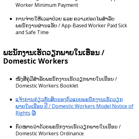
Worker Minimum Payment
ການຈ່າຍໃຫ້ເວລາປ່ວຍ ແລະ ຄວາມປອດໄພສຳລັບ
ພະນັກງານຜ່ານແອັບ / App-Based Worker Paid Sick
and Safe Time
ພະນັກງານເຮັດວຽກພາຍໃນເຮືອນ /
Domestic Workers
ໜັງສືຄູ່ມືສຳລັບພະນັກງານເຮັດວຽກພາຍໃນເຮືອນ /
Domestic Workers Booklet
ແຈ້ງການກ່ຽວກັບສິດຂອງຕົວແບບພະນັກງານເຮັດວຽກ
ພາຍໃນເຮືອນ ປີ / Domestic Workers Model Notice of
Rights
ກົດໝາຍວ່າດ້ວຍພະນັກງານເຮັດວຽກພາຍໃນເຮືອນ /
Domestic Workers Ordinance