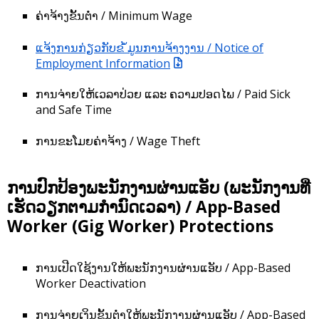
ຄ່າຈ້າງຂັ້ນຕ່ຳ / Minimum Wage
ແຈ້ງການກ່ຽວກັບຂ ໍ້ມູນການຈ້າງງານ / Notice of
Employment Information
ການຈ່າຍໃຫ້ເວລາປ່ວຍ ແລະ ຄວາມປອດໄພ / Paid Sick
and Safe Time
ການຂະໂມຍຄ່າຈ້າງ / Wage Theft
ການປົກປ້ອງພະນັກງານຜ່ານແອັບ (ພະນັກງານທີ່
ເຮັດວຽກຕາມກຳນົດເວລາ) / App-Based
Worker (Gig Worker) Protections
ການເປີດໃຊ້ງານໃຫ້ພະນັກງານຜ່ານແອັບ / App-Based
Worker Deactivation
ການຈ່າຍເງິນຂັ້ນຕ່ຳໃຫ້ພະນັກງານຜ່ານແອັບ / App-Based