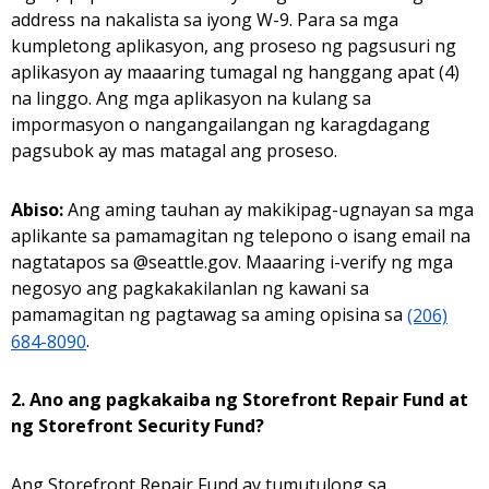
address na nakalista sa iyong W-9. Para sa mga
kumpletong aplikasyon, ang proseso ng pagsusuri ng
aplikasyon ay maaaring tumagal ng hanggang apat (4)
na linggo. Ang mga aplikasyon na kulang sa
impormasyon o nangangailangan ng karagdagang
pagsubok ay mas matagal ang proseso.
Abiso:
Ang aming tauhan ay makikipag-ugnayan sa mga
aplikante sa pamamagitan ng telepono o isang email na
nagtatapos sa @seattle.gov. Maaaring i-verify ng mga
negosyo ang pagkakakilanlan ng kawani sa
pamamagitan ng pagtawag sa aming opisina sa
(206)
684-8090
.
2. Ano ang pagkakaiba ng Storefront Repair Fund at
ng Storefront Security Fund?
Ang Storefront Repair Fund ay tumutulong sa