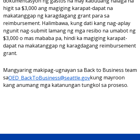
dokumentasyon ng gastos na may kabuuang halaga na
higit sa $3,000 ang magiging karapat-dapat na
makatanggap ng karagdagang grant para sa
reimbursement. Halimbawa, kung dati kang nag-aplay
ngunit nag-submit lamang ng mga resibo na umabot ng
$3,000 o mas mababa pa, hindi ka magiging karapat-
dapat na makatanggap ng karagdagang reimbursement
grant.
Mangyaring makipag-ugnayan sa Back to Business team
sa
OED_BackToBusiness@seattle.gov
kung mayroon
kang anumang mga katanungan tungkol sa proseso.