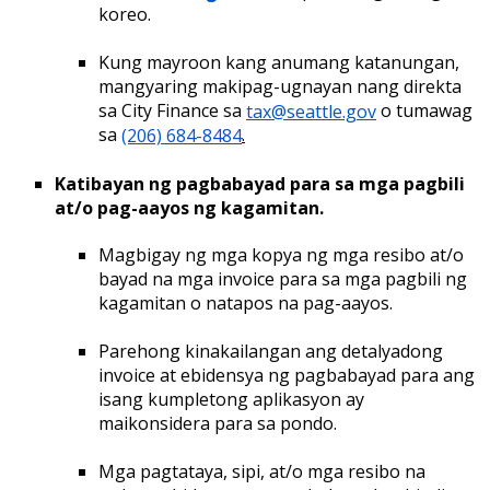
koreo.
Kung mayroon kang anumang katanungan,
mangyaring makipag-ugnayan nang direkta
sa City Finance sa
tax@seattle.gov
o tumawag
sa
(206) 684-8484
.
Katibayan ng pagbabayad para sa mga pagbili
at/o pag-aayos ng kagamitan.
Magbigay ng mga kopya ng mga resibo at/o
bayad na mga invoice para sa mga pagbili ng
kagamitan o natapos na pag-aayos.
Parehong kinakailangan ang detalyadong
invoice at ebidensya ng pagbabayad para ang
isang kumpletong aplikasyon ay
maikonsidera para sa pondo.
Mga pagtataya, sipi, at/o mga resibo na