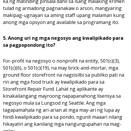
ka ng matinding pinsala dahil sa isang malaking krimen
tulad ng armadong pagnanakaw o arson, mangyaring
makipag-ugnayan sa aming staff upang malaman kung
anong mga opsyon ang available sa programang ito.
5. Anong uri ng mga negosyo ang kwalipikado para
sa pagpopondong ito?
For-profit na negosyo o nonprofit na entity, 501(c)(3),
501(c)(6), o 501(c)(19), na may brick-and-mortar, mga
ground floor storefront na nagsisilbi sa publiko pati na
rin ang mga food truck ay kwalipikado para sa
Storefront Repair Fund. Lahat ng aplikante ay
kinakailangang mayroong napapanahong lisensya sa
negosyo mula sa Lungsod ng Seattle. Ang mga
tagapamahala ng ari-arian at mga may-ari ng lupa ay
hindi kwalipikado para sa pondo, ngunit maaari nilang
hikayatin ang kanilang mga nangungupahan na mag-