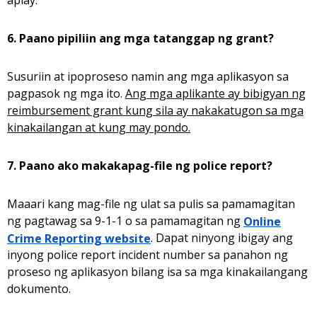
aplay.
6. Paano pipiliin ang mga tatanggap ng grant?
Susuriin at ipoproseso namin ang mga aplikasyon sa
pagpasok ng mga ito.
Ang mga aplikante ay bibigyan ng
reimbursement grant kung sila ay nakakatugon sa mga
kinakailangan at kung may pondo.
7. Paano ako makakapag-file ng police report?
Maaari kang mag-file ng ulat sa pulis sa pamamagitan
ng pagtawag sa 9-1-1 o sa pamamagitan ng
Online
Crime Reporting website
. Dapat ninyong ibigay ang
inyong police report incident number sa panahon ng
proseso ng aplikasyon bilang isa sa mga kinakailangang
dokumento.