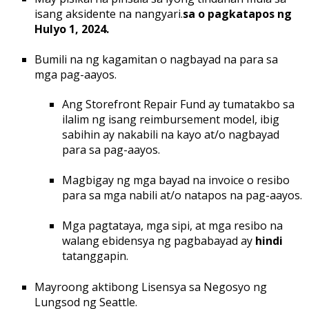
isang aksidente na nangyari.
sa o pagkatapos ng
Hulyo 1, 2024.
Bumili na ng kagamitan o nagbayad na para sa
mga pag-aayos.
Ang Storefront Repair Fund ay tumatakbo sa
ilalim ng isang reimbursement model, ibig
sabihin ay nakabili na kayo at/o nagbayad
para sa pag-aayos.
Magbigay ng mga bayad na invoice o resibo
para sa mga nabili at/o natapos na pag-aayos.
Mga pagtataya, mga sipi, at mga resibo na
walang ebidensya ng pagbabayad ay
hindi
tatanggapin.
Mayroong aktibong Lisensya sa Negosyo ng
Lungsod ng Seattle.