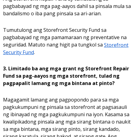
pagbabayad ng mga pag-aayos dahil sa pinsala mula sa
bandalismo o iba pang pinsala sa ari-arian.
Tumutulong ang Storefront Security Fund sa
pagbabayad ng mga pamamaraan ng preventative na
seguridad. Matuto nang higit pa tungkol sa
Storefront
Security Fund
.
3. Limitado ba ang mga grant ng Storefront Repair
Fund sa pag-aayos ng mga storefront, tulad ng
pagpapalit lamang ng mga bintana at pinto?
Magagamit lamang ang pagpopondo para sa mga
pagkukumpuni ng pinsala sa storefront at pagsasauli
ng ibinayad ng mga pagkukumpuni na iyon. Kasama sa
kwalipikadong pinsala ang mga sirang bintana o naukit
sa mga bintana, mga sirang pinto, sirang kandado,
sirang karatula, sirang bakod, at sirang gate. Ang