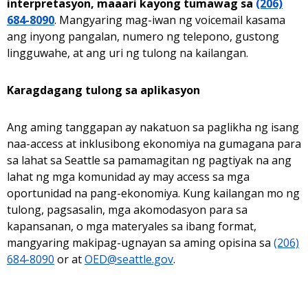
interpretasyon, maaari kayong tumawag sa
(206)
684-8090
. Mangyaring mag-iwan ng voicemail kasama
ang inyong pangalan, numero ng telepono, gustong
lingguwahe, at ang uri ng tulong na kailangan.
Karagdagang tulong sa aplikasyon
Ang aming tanggapan ay nakatuon sa paglikha ng isang
naa-access at inklusibong ekonomiya na gumagana para
sa lahat sa Seattle sa pamamagitan ng pagtiyak na ang
lahat ng mga komunidad ay may access sa mga
oportunidad na pang-ekonomiya. Kung kailangan mo ng
tulong, pagsasalin, mga akomodasyon para sa
kapansanan, o mga materyales sa ibang format,
mangyaring makipag-ugnayan sa aming opisina sa
(206)
684-8090
or at
OED@seattle.gov
.