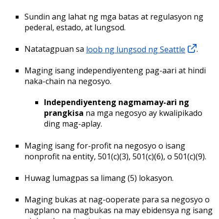
Sundin ang lahat ng mga batas at regulasyon ng
pederal, estado, at lungsod.
Natatagpuan sa
loob ng lungsod ng Seattle
.
Maging isang independiyenteng pag-aari at hindi
naka-chain na negosyo.
Independiyenteng nagmamay-ari ng
prangkisa
na mga negosyo ay kwalipikado
ding mag-aplay.
Maging isang for-profit na negosyo o isang
nonprofit na entity, 501(c)(3), 501(c)(6), o 501(c)(9).
Huwag lumagpas sa limang (5) lokasyon.
Maging bukas at nag-ooperate para sa negosyo o
nagplano na magbukas na may ebidensya ng isang