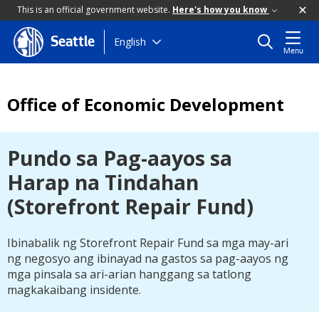
This is an official government website.
Here's how you know
Skip
English
Seattle
Menu
to
main
content
Office of Economic Development
Pundo sa Pag-aayos sa
Harap na Tindahan
(Storefront Repair Fund)
Ibinabalik ng Storefront Repair Fund sa mga may-ari
ng negosyo ang ibinayad na gastos sa pag-aayos ng
mga pinsala sa ari-arian hanggang sa tatlong
magkakaibang insidente.