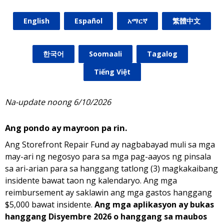
English
Español
አማርኛ
繁體中文
한국어
Soomaali
Tagalog
Tiếng Việt
Na-update noong 6/10/2026
Ang pondo ay mayroon pa rin.
Ang Storefront Repair Fund ay nagbabayad muli sa mga
may-ari ng negosyo para sa mga pag-aayos ng pinsala
sa ari-arian para sa hanggang tatlong (3) magkakaibang
insidente bawat taon ng kalendaryo. Ang mga
reimbursement ay saklawin ang mga gastos hanggang
$5,000 bawat insidente.
Ang mga aplikasyon ay bukas
hanggang Disyembre 2026 o hanggang sa maubos