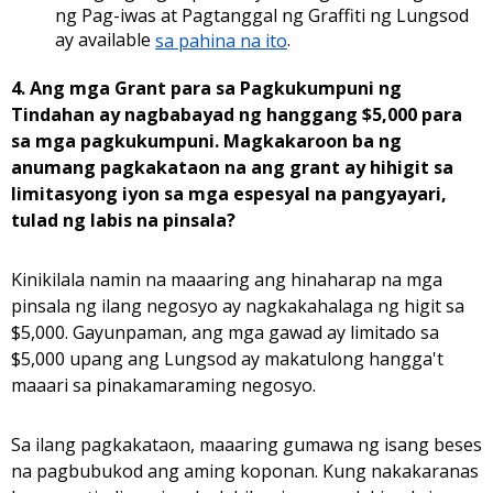
ng Pag-iwas at Pagtanggal ng Graffiti ng Lungsod
ay available
sa pahina na ito
.
4. Ang mga Grant para sa Pagkukumpuni ng
Tindahan ay nagbabayad ng hanggang $5,000 para
sa mga pagkukumpuni. Magkakaroon ba ng
anumang pagkakataon na ang grant ay hihigit sa
limitasyong iyon sa mga espesyal na pangyayari,
tulad ng labis na pinsala?
Kinikilala namin na maaaring ang hinaharap na mga
pinsala ng ilang negosyo ay nagkakahalaga ng higit sa
$5,000. Gayunpaman, ang mga gawad ay limitado sa
$5,000 upang ang Lungsod ay makatulong hangga't
maaari sa pinakamaraming negosyo.
Sa ilang pagkakataon, maaaring gumawa ng isang beses
na pagbubukod ang aming koponan. Kung nakakaranas