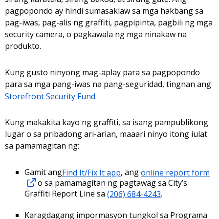
pagpopondo ay hindi sumasaklaw sa mga hakbang sa
pag-iwas, pag-alis ng graffiti, pagpipinta, pagbili ng mga
security camera, o pagkawala ng mga ninakaw na
produkto.
Kung gusto ninyong mag-aplay para sa pagpopondo
para sa mga pang-iwas na pang-seguridad, tingnan ang
Storefront Security Fund
.
Kung makakita kayo ng graffiti, sa isang pampublikong
lugar o sa pribadong ari-arian, maaari ninyo itong iulat
sa pamamagitan ng:
Gamit ang
Find It/Fix It app
, ang
online report form
o sa pamamagitan ng pagtawag sa City’s
Graffiti Report Line sa
(206) 684-4243
.
Karagdagang impormasyon tungkol sa Programa