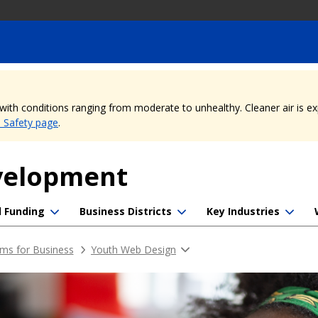
, with conditions ranging from moderate to unhealthy. Cleaner air is 
e Safety page
.
evelopment
d Funding
Business Districts
Key Industries
ms for Business
Youth Web Design