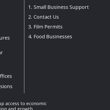
Small Business Support
Contact Us
Film Permits
Food Businesses
sures
ar
fices
sions
up access to economic
tion and growth.