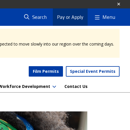
Menu
Search
Pay or Apply
expected to move slowly into our region over the coming days.
Film Permits
Special Event Permits
Workforce Development
Contact Us