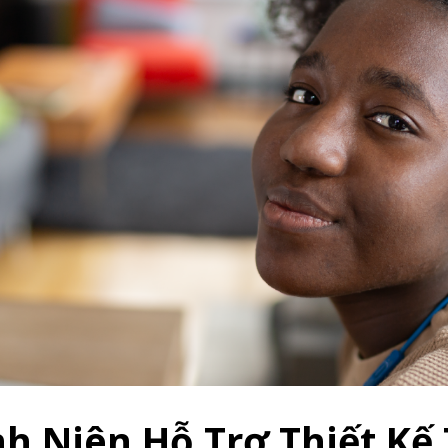
h Niên Hỗ Trợ Thiết Kế