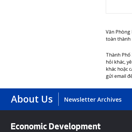
Văn Phòng P
toàn thành 
Thành Phố S
hỏi khác, yê
khác hoặc c
gửi email 
About Us
Newsletter Archives
Economic Development