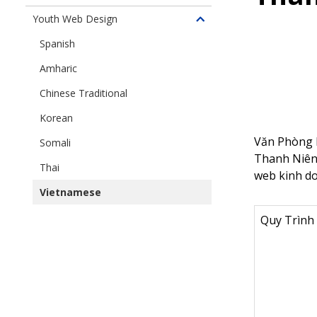
Youth Web Design
Toggle
children
Spanish
of
Amharic
Youth
Web
Chinese Traditional
Design
Korean
Văn Phòng P
Somali
Thanh Niên 
Thai
web kinh do
Vietnamese
Quy Trình