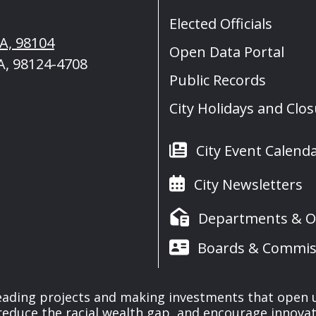
Elected Officials
WA, 98104
Open Data Portal
A, 98124-4708
Public Records
City Holidays and Clo
City Event Calend
City Newsletters
Departments & Of
Boards & Commis
leading projects and making investments that open 
reduce the racial wealth gap, and encourage innova