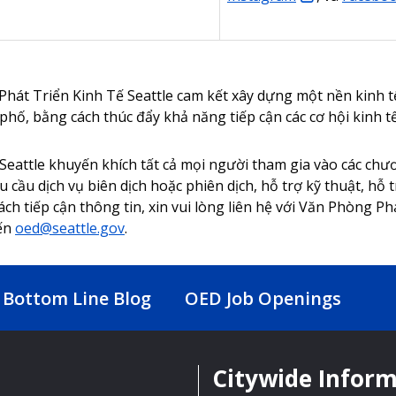
hát Triển Kinh Tế Seattle cam kết xây dựng một nền kinh tế 
phố, bằng cách thúc đẩy khả năng tiếp cận các cơ hội kinh tế
eattle khuyến khích tất cả mọi người tham gia vào các chươ
u cầu dịch vụ biên dịch hoặc phiên dịch, hỗ trợ kỹ thuật, hỗ 
ách tiếp cận thông tin, xin vui lòng liên hệ với Văn Phòng P
đến
oed@seattle.gov
.
Bottom Line Blog
OED Job Openings
Citywide Infor