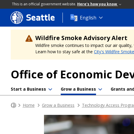
This is an official government website.
Here's how you know
Seattle
Skip
English
to
main
content
Wildfire Smoke Advisory Alert
Wildfire smoke continues to impact our air quality
Learn how to stay safe at the
City's Wildfire Smok
Office of Economic D
Start a Business
Grow a Business
Grants an
Home
Grow a Business
Technology Access Progra