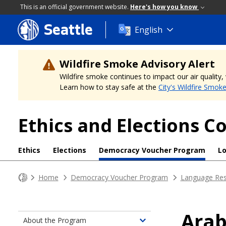
This is an official government website.
Here's how you know
Seattle
Skip
English
to
main
content
Wildfire Smoke Advisory Alert
Wildfire smoke continues to impact our air quality
Learn how to stay safe at the
City's Wildfire Smok
Ethics and Elections 
Ethics
Elections
Democracy Voucher Program
L
Home
Democracy Voucher Program
Language Re
About the Program
Toggle