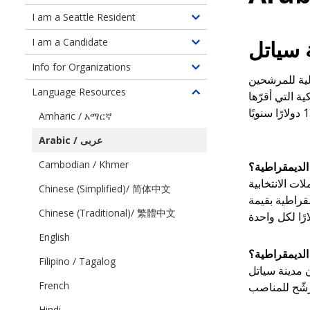
children
I am a Seattle Resident
Toggle
of
children
 سياتل
I am a Candidate
About
Toggle
of
the
children
Info for Organizations
Information
Toggle
Program
of
لية للمرشحين
for
children
Language Resources
Information
ة التي أقرّها
Toggle
Seattle
of
for
children
Residents
Amharic / አማርኛ
Information
Candidates
of
for
Arabic / عربى
Language
Organizations
Resources
Cambodian / Khmer
الديمقراطية؟
ات الانتخابية
Chinese (Simplified)/ 简体中文
ى قسيمتي ديمقراطية بقيمة
Chinese (Traditional)/ 繁體中文
English
الديمقراطية؟
Filipino / Tagalog
 مدينة سياتل
French
Hindi