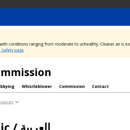
, with conditions ranging from moderate to unhealthy. Cleaner air is 
e Safety page
.
Commission
obbying
Whistleblower
Commission
Contact
sources
Arabic / العربية