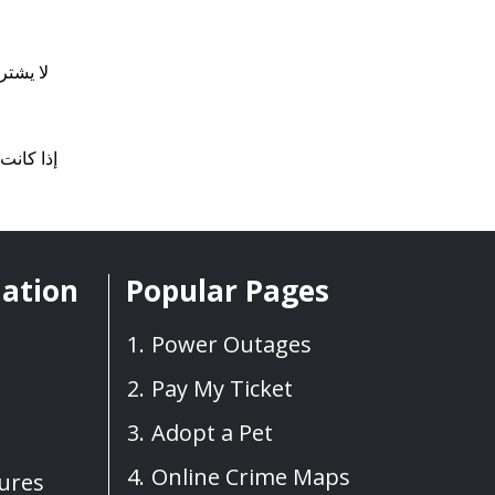
لا يشتر
إذا كانت
mation
Popular Pages
Power Outages
Pay My Ticket
Adopt a Pet
Online Crime Maps
sures