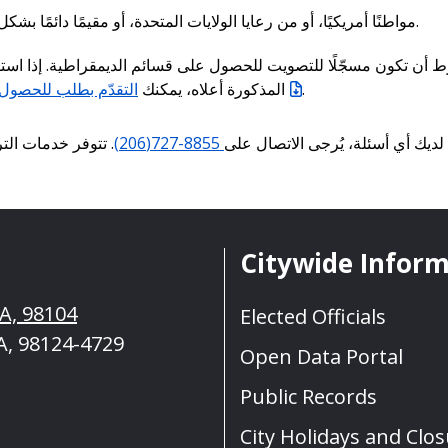
مواطنًا أمريكيًا، أو من رعايا الولايات المتحدة، أو مقيمًا دائمًا بشكل قانوني.
ط أن تكون مسجّلًا للتصويت للحصول على قسائم الديمقراطية. إذا استو
التقدّم بطلب للحصول
المذكورة أعلاه، يمكنك
.
تتوفر خدمات الترج
8855-727(206)
 لديك أي أسئلة، يُرجى الاتصال على
Citywide Infor
WA, 98104
Elected Officials
A, 98124-4729
Open Data Portal
Public Records
City Holidays and Clo