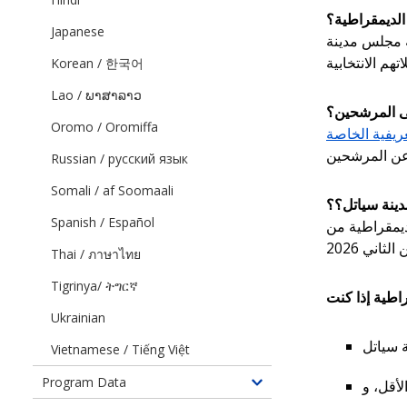
لديمقراطية؟
Japanese
ية مجلس مدينة
Korean / 한국어
Lao / ພາສາລາວ
Oromo / Oromiffa
ريفية الخاصة
Russian / русский язык
Somali / af Soomaali
مدينة سياتل؟؟
Spanish / Español
ن استخدام قسائم الديمقراطية من
Thai / ภาษาไทย
Tigrinya/ ትግርኛ
Ukrainian
Vietnamese / Tiếng Việt
Program Data
Toggle