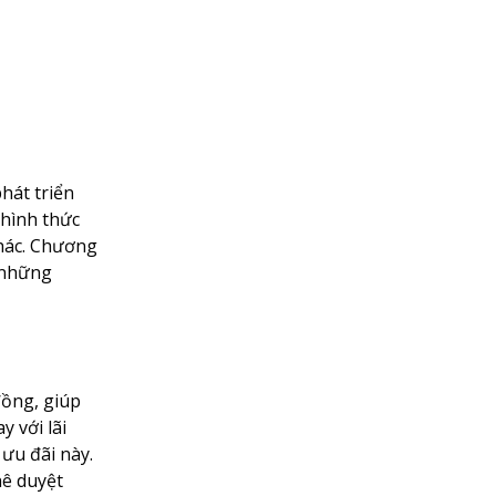
hát triển
 hình thức
khác. Chương
à những
đồng, giúp
 với lãi
ưu đãi này.
hê duyệt