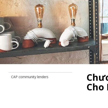
Chươ
CAP community lenders
Cho 