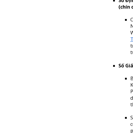
Số Đị
(chín 
C
N
W
T
t
t
Số Gi
B
K
P
d
t
S
c
p