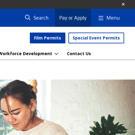
Menu
Search
Pay or Apply
Film Permits
Special Event Permits
Workforce Development
Contact Us