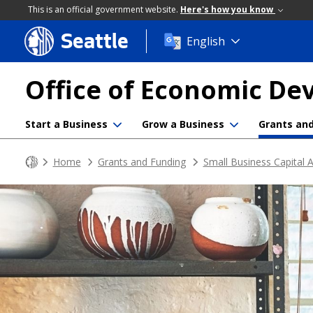
This is an official government website.
Here's how you know
Seattle
Skip
English
to
main
Office of Economic D
content
Start a Business
Grow a Business
Grants an
Home
Grants and Funding
Small Business Capital