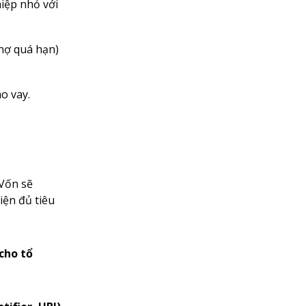
iệp nhỏ với
 nợ quá hạn)
o vay.
Vốn sẽ
iện đủ tiêu
cho tổ