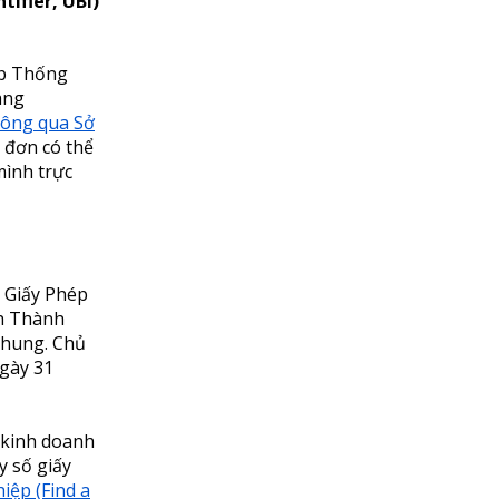
ifier, UBI)
ệp Thống
ang
hông qua Sở
 đơn có thể
ình trực
ế Giấy Phép
nh Thành
chung. Chủ
gày 31
 kinh doanh
 số giấy
ệp (Find a