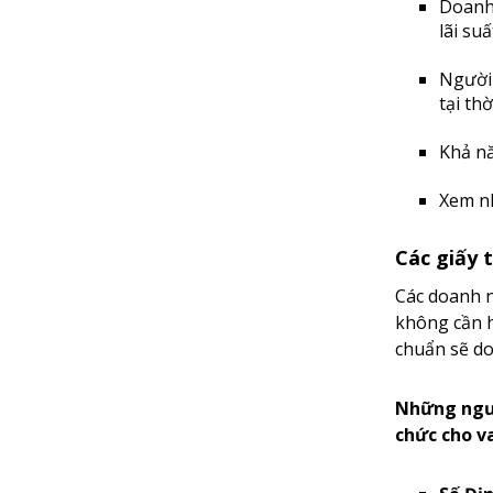
Doanh 
lãi suấ
Người 
tại th
Khả nă
Xem nh
Các giấy 
Các doanh n
không cần h
chuẩn sẽ do
Những ngườ
chức cho v