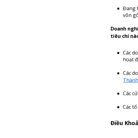
Đang t
vốn g
Doanh nghi
tiêu chí nà
Các do
hoạt đ
Các do
Thành 
Các cử
Các tổ
Điều Khoả