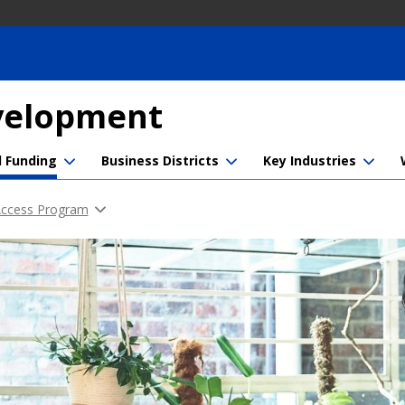
evelopment
d Funding
Business Districts
Key Industries
 Access Program