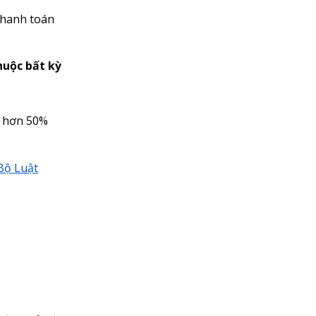
thanh toán
huộc bất kỳ
t hơn 50%
Bộ Luật