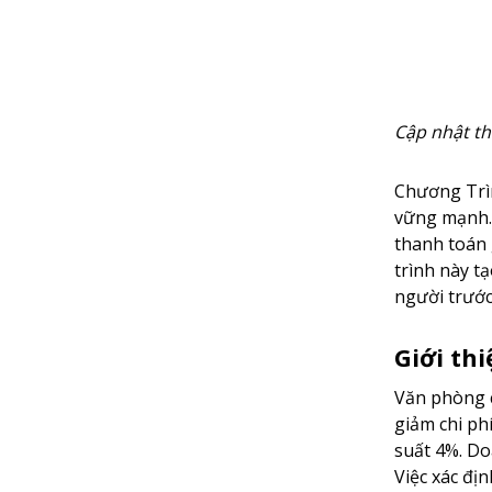
Cập nhật t
Chương Trìn
vững mạnh. 
thanh toán 
trình này t
người trước
Giới th
Văn phòng c
giảm chi ph
suất 4%. Do
Việc xác đị