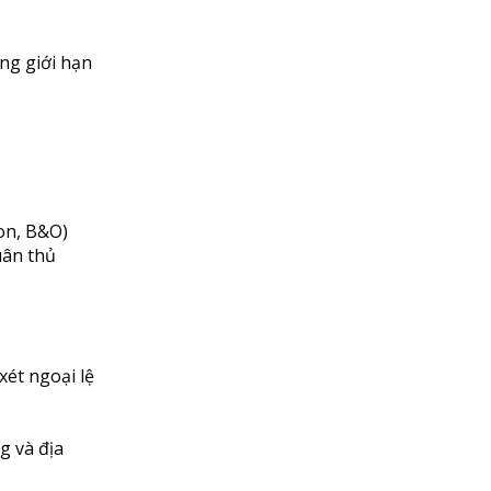
ong giới hạn
on, B&O)
uân thủ
ét ngoại lệ
g và địa