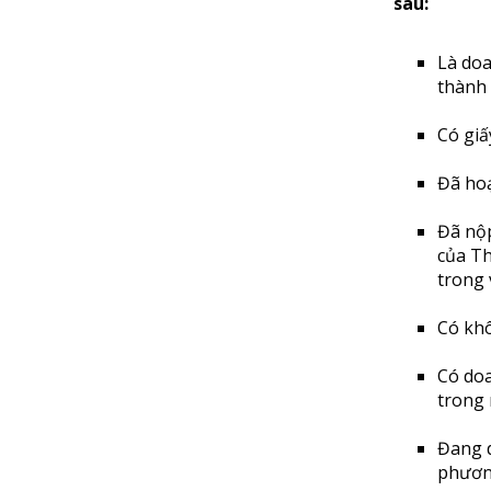
sau:
Là doa
thành 
Có giấ
Đã hoạ
Đã nộ
của Th
trong 
Có khô
Có doa
trong 
Đang d
phươ