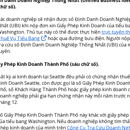
nh Danh Doanh Nghiệp Thống Nhất (Unified Business Ident
chữ số).
ác doanh nghiệp sẽ nhận được số Định Danh Doanh Nghi
hất (UBI) khi nộp đơn xin Giấy Phép Kinh Doanh của tiểu b
ashington. Thủ tục này có thể được thực hiện
trực tuyến t
huế Vụ Tiểu Bang
hoặc qua đường bưu điện. Người nộp
ra cứu số Định Danh Doanh Nghiệp Thống Nhất (UBI) của m
uyến.
ấy Phép Kinh Doanh Thành Phố (sáu chữ số).
ất kỳ ai kinh doanh tại Seattle đều phải có chứng nhận thu
inh Doanh Seattle, còn được gọi là số Giấy Phép Kinh Doa
hố, số Khách Hàng Thành Phố hoặc giấy phép kinh doanh 
oanh nghiệp phải gia hạn chứng nhận này mỗi năm trước n
háng 12.
ố Giấy Phép Kinh Doanh Thành Phố này khác với giấy phép
ủa tiểu bang Washington. Nếu doanh nghiệp không tìm thấy
hép kinh doanh của mình trên
Công Cụ Tra Cứu Doanh Nghi