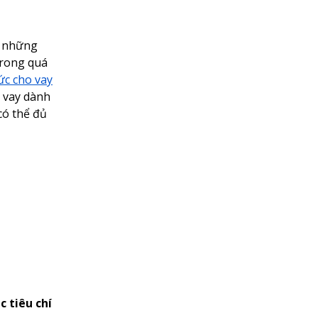
à những
trong quá
ức cho vay
n vay dành
có thể đủ
 tiêu chí