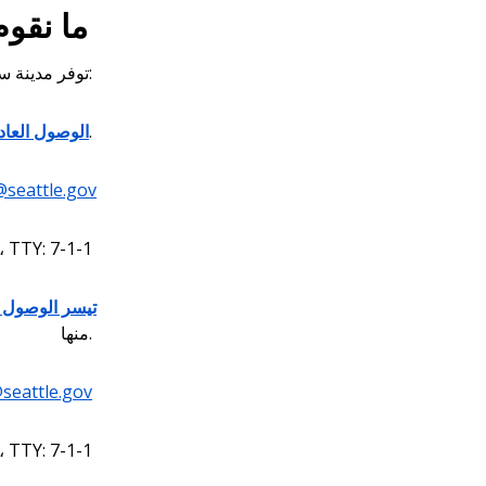
ما نقوم به
توفر مدينة سياتل الخدمات التالية:
منع التمييز في جميع برامجنا وخدماتنا وعقودنا.
الوصول العاد
@seattle.gov
، TTY: 7-1-1
تيسر الوصول ل
منها.
seattle.gov
، TTY: 7-1-1