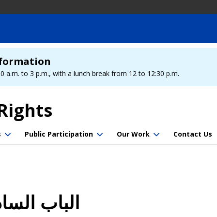
Information
 a.m. to 3 p.m., with a lunch break from 12 to 12:30 p.m.
 Rights
s
Public Participation
Our Work
Contact Us
الباب السا