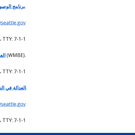
تقوم بتوفير المعلومات والخدمات باللغة المفضلة لديك.
برنامج الوصو
eattle.gov
، TTY: 7-1-1
زيادة التعاقد وعمليات الشراء مع الشركات المملوكة للنساء والأقليات (WMBE).
الع
، TTY: 7-1-1
التعاون مع المجتمعات المحلية لتطوير نظام نقل متساوي عرقيا وعادل اجتماعيا.
العدالة في ال
seattle.gov
، TTY: 7-1-1