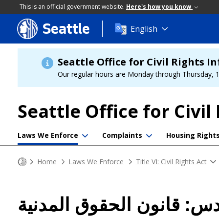
This is an official government website.
Here's how you know
Seattle
Skip
English
to
main
content
Seattle Office for Civil Rights 
Our regular hours are Monday through Thursday, 10
Seattle Office for Civil
Laws We Enforce
Complaints
Housing Right
Home
Laws We Enforce
Title VI: Civil Rights Act
دس: قانون الحقوق المدنية