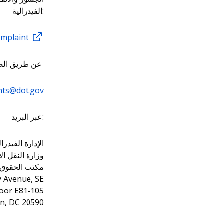
الفيدرالية:
complaint
عن طريق ال
nts@dot.gov
عبر البريد:
الإدارة الفيدر
وزارة النقل ال
مكتب الحقوق ا
y Avenue, SE
loor E81-105
n, DC 20590