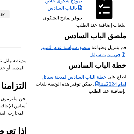
نموذج شكوى خاص
بالباب السادس
ык
تتوفر نماذج الشكوى
بلغات إضافية عند الطلب.
ملصق الباب السادس
قم بتنزيل وطباعة
ملصق سياسة عدم التمييز
.
في مدينة سياتل
مدينة سياتل تت
خطة الباب السادس
المدينة أو خدماتها أو أنشطتها التي تتلقى أموالاً فيدرالية.
اطلع على
خطة الباب السادس لمدينة سياتل
التزامنا
لعام 2024هننا
. يمكن توفير هذه الوثيقة بلغات
إضافية عند الطلب.
نحن ملتزمون ب
أساس الإعاقة أ
المحارب القديم أو العسكري أو الرضاعة الطبيعية في الأماكن العامة أو استخدام حيوان مساعد في الأماكن العامة.
إذا تعر